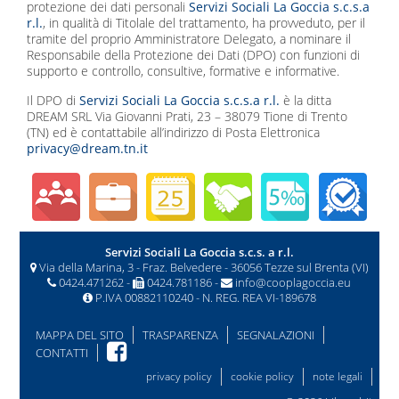
protezione dei dati personali
Servizi Sociali La Goccia s.c.s.a
r.l.
, in qualità di Titolale del trattamento, ha provveduto, per il
tramite del proprio Amministratore Delegato, a nominare il
Responsabile della Protezione dei Dati (DPO) con funzioni di
supporto e controllo, consultive, formative e informative.
Il DPO di
Servizi Sociali La Goccia s.c.s.a r.l.
è la ditta
DREAM SRL Via Giovanni Prati, 23 – 38079 Tione di Trento
(TN) ed è contattabile all’indirizzo di Posta Elettronica
privacy@dream.tn.it
Servizi Sociali La Goccia s.c.s. a r.l.
Via della Marina, 3 - Fraz. Belvedere - 36056 Tezze sul Brenta (VI)
0424.471262 -
0424.781186 -
info@cooplagoccia.eu
P.IVA 00882110240 - N. REG. REA VI-189678
MAPPA DEL SITO
TRASPARENZA
SEGNALAZIONI
CONTATTI
privacy policy
cookie policy
note legali