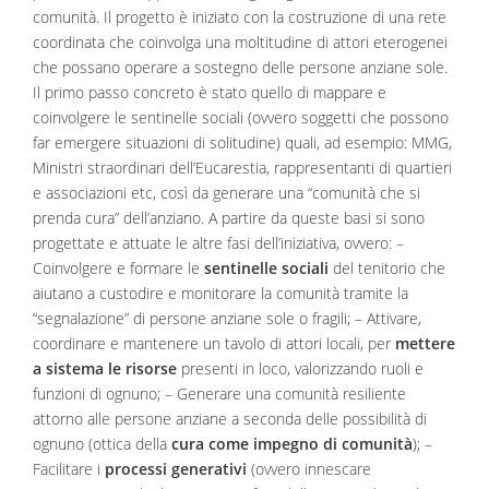
comunità. Il progetto è iniziato con la costruzione di una rete
coordinata che coinvolga una moltitudine di attori eterogenei
che possano operare a sostegno delle persone anziane sole.
Il primo passo concreto è stato quello di mappare e
coinvolgere le sentinelle sociali (ovvero soggetti che possono
far emergere situazioni di solitudine) quali, ad esempio: MMG,
Ministri straordinari dell’Eucarestia, rappresentanti di quartieri
e associazioni etc, così da generare una “comunità che si
prenda cura” dell’anziano. A partire da queste basi si sono
progettate e attuate le altre fasi dell’iniziativa, ovvero: –
Coinvolgere e formare le
sentinelle sociali
del tenitorio che
aiutano a custodire e monitorare la comunità tramite la
“segnalazione” di persone anziane sole o fragili; – Attivare,
coordinare e mantenere un tavolo di attori locali, per
mettere
a sistema le risorse
presenti in loco, valorizzando ruoli e
funzioni di ognuno; – Generare una comunità resiliente
attorno alle persone anziane a seconda delle possibilità di
ognuno (ottica della
cura come impegno di comunità
); –
Facilitare i
processi generativi
(ovvero innescare