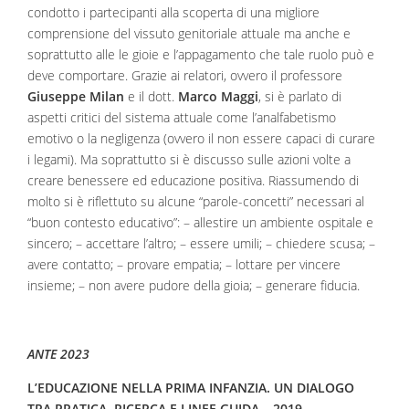
condotto i partecipanti alla scoperta di una migliore
comprensione del vissuto genitoriale attuale ma anche e
soprattutto alle le gioie e l’appagamento che tale ruolo può e
deve comportare. Grazie ai relatori, ovvero il professore
Giuseppe Milan
e il dott.
Marco Maggi
, si è parlato di
aspetti critici del sistema attuale come l’analfabetismo
emotivo o la negligenza (ovvero il non essere capaci di curare
i legami). Ma soprattutto si è discusso sulle azioni volte a
creare benessere ed educazione positiva. Riassumendo di
molto si è riflettuto su alcune “parole-concetti” necessari al
“buon contesto educativo”: – allestire un ambiente ospitale e
sincero; – accettare l’altro; – essere umili; – chiedere scusa; –
avere contatto; – provare empatia; – lottare per vincere
insieme; – non avere pudore della gioia; – generare fiducia.
ANTE 2023
L’EDUCAZIONE NELLA PRIMA INFANZIA. UN DIALOGO
TRA PRATICA, RICERCA E LINEE GUIDA – 2019