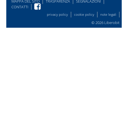
MAPPA DEL SITO
TRASPARENZA
SEGNALAZIONI
CONTATTI
privacy policy
cookie policy
note legali
© 2026
Liberobit