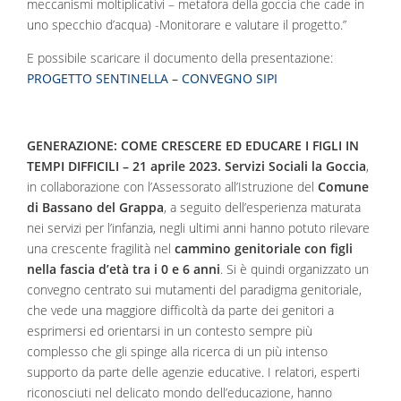
meccanismi moltiplicativi – metafora della goccia che cade in
uno specchio d’acqua) -Monitorare e valutare il progetto.”
E possibile scaricare il documento della presentazione:
PROGETTO SENTINELLA – CONVEGNO SIPI
GENERAZIONE: COME CRESCERE ED EDUCARE I FIGLI IN
TEMPI DIFFICILI – 21 aprile 2023.
Servizi Sociali la Goccia
,
in collaborazione con l’Assessorato all’Istruzione del
Comune
di Bassano del Grappa
, a seguito dell’esperienza maturata
nei servizi per l’infanzia, negli ultimi anni hanno potuto rilevare
una crescente fragilità nel
cammino genitoriale con figli
nella fascia d’età tra i 0 e 6 anni
. Si è quindi organizzato un
convegno centrato sui mutamenti del paradigma genitoriale,
che vede una maggiore difficoltà da parte dei genitori a
esprimersi ed orientarsi in un contesto sempre più
complesso che gli spinge alla ricerca di un più intenso
supporto da parte delle agenzie educative. I relatori, esperti
riconosciuti nel delicato mondo dell’educazione, hanno