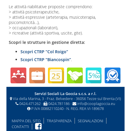
Le attività riabilitative proposte comprendono:
> attività psicoterapeutiche,
> attività espressive (arteterapia, musicoterapia,
psicomotricità…),
> occupazionali (laboratori),
> ricreative (attività sportiva, uscite, gite).
Scopri le strutture in gestione diretta:
Scopri CTRP “Col Roigo”
Scopri CTRP “Biancospin”
.
Servizi Sociali La Goccia s.c.s. a r.l.
Via della Marina, 3 - Fraz. Belvedere - 36056 Tezze sul Brenta (VI)
0424.471262 -
0424.781186 -
info@cooplagoccia.eu
P.IVA 00882110240 - N. REG. REA VI-189678
MAPPA DEL SITO
TRASPARENZA
SEGNALAZIONI
CONTATTI