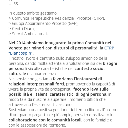
ULSS.
In questo ambito gestiamo:
> Comunità Terapeutiche Residenziali Protette (CTRP),
> Gruppi Appartamento Protetto (GAP),
> Centri Diurni,
> Servizi Ambulatoriali.
Nel 2014 abbiamo inaugurato la prima Comunità nel
Veneto per minori con disturbi di personalità: la
CTRP
“Biancospin”
.
Il nostro lavoro è centrato sullo sviluppo armonico della
persona, dando molta attenta alla valutazione sia dei
bisogni
personali
sia alle caratteristiche del
contesto socio-
culturale
di appartenenza.
Nei servizi che gestiamo
favoriamo l’instaurarsi di
relazioni interpersonali forti
, promuovendo la capacità di
vivere la propria vita da protagonisti,
facendo leva sulle
possibilità e i talenti caratteristici di ogni persona
, in
modo tale da riuscire a superare i momenti difficili che
attraversano l’esistenza di ciascuno.
Sosteniamo una positiva gestione del tempo libero all’interno
di un quadro progettuale più ampio, pensato e realizzato in
collaborazione con le comunità locali
, con le famiglie e
con le associazioni del territorio.