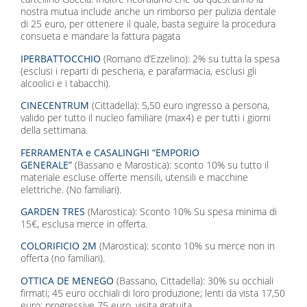
nostra mutua include anche un rimborso per pulizia dentale
di 25 euro, per ottenere il quale, basta seguire la procedura
consueta e mandare la fattura pagata
IPERBATTOCCHIO
(Romano d’Ezzelino): 2% su tutta la spesa
(esclusi i reparti di pescheria, e parafarmacia, esclusi gli
alcoolici e i tabacchi).
CINECENTRUM
(Cittadella): 5,50 euro ingresso a persona,
valido per tutto il nucleo familiare (max4) e per tutti i giorni
della settimana.
FERRAMENTA e CASALINGHI “EMPORIO
GENERALE”
(Bassano e Marostica): sconto 10% su tutto il
materiale escluse offerte mensili, utensili e macchine
elettriche. (No familiari).
GARDEN TRES
(Marostica): Sconto 10% Su spesa minima di
15€, esclusa merce in offerta.
COLORIFICIO 2M
(Marostica): sconto 10% su merce non in
offerta (no familiari).
OTTICA DE MENEGO
(Bassano, Cittadella): 30% su occhiali
firmati; 45 euro occhiali di loro produzione; lenti da vista 17,50
euro; progressive 75 euro, visita gratuita.