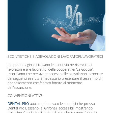
SCONTISTICHE E AGEVOLAZIONI LAVORATORI/LAVORATRICI
In questa pagina si trovano le scontistiche riservate ai
lavoratori e alle lavoratrici della cooperativa “La Goccia”.
Ricordiamo che per avere accesso alle agevolazioni proposte
dai seguenti esercizi è necessario presentare il tesserino di
riconoscimento che è stato fornito al momento
dell’assunzione.
CONVENZIONI ATTIVE:
DENTAL PRO
abbiamo rinnovato le scontistiche presso
Dental Pro Bassano (al Grifone), accessibili mostrando
cartellino Goccia. Inoltre ricordiamo che da quest’anno la