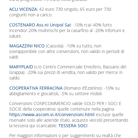
ACLI VICENZA
: 42 euro 730 singolo, 65 euro per 730
congiunti non a carico.
COSTENARO Ass.ni Unipol Sai
: -10% rca/-40% furto
incendio/-20% multirischi per la casa/fino al -20% infortuni e
salute.
MAGAZZINI NICO
(Cassola): -10% su tutto, non
sovrapponibile con altre convenzioni, non valido in periodi di
saldi.
MARYPLAID
(c/o Centro Commerciale Emisfero, Bassano del
Grappa): -20% sui prezzi di vendita, non valido per merce in
saldo.
COOPERATIVA FERRACINA
(Romano d’Ezzelino): -10% su
abbigliamento e giocattoli, -5% su settore mobili.
Convenzioni CONFCOMMERCIO valide SOLO PER I SOCI E
SOCIE della cooperativa: quelle contenute nella pagina
https://www.ascom.vi.it/convenzioni.html
escluse quelle
riservate solo alle aziende (Italo, acquisto veicoli) presentando
la tessera qui scaricabile:
TESSERA SOCI
Per maggiori informazioni o per suggerimenti su realtà che