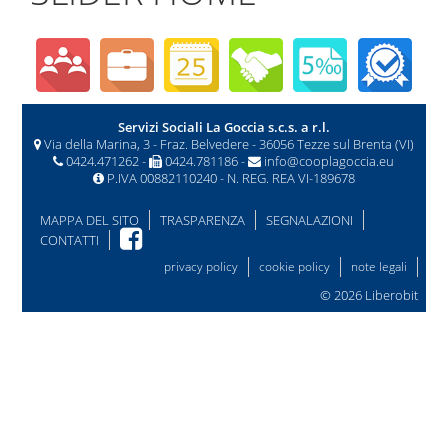
Servizi Sociali La Goccia s.c.s. a r.l.
Via della Marina, 3 - Fraz. Belvedere - 36056 Tezze sul Brenta (VI)
0424.471262 -
0424.781186 -
info@cooplagoccia.eu
P.IVA 00882110240 - N. REG. REA VI-189678
MAPPA DEL SITO
TRASPARENZA
SEGNALAZIONI
CONTATTI
privacy policy
cookie policy
note legali
© 2026
Liberobit